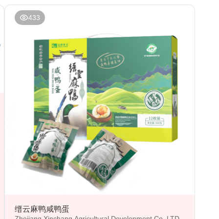
433
缙云麻鸭咸鸭蛋
Zhejiang Xinchang Agricultural Development Co. LTD