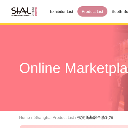
Exhibitor List
Product List
Booth Bo
Online Marketpl
Home
Shanghai Product List
柳宾斯基牌全脂乳粉