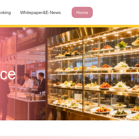
oking
Whitepaper&E-News
Home
ace